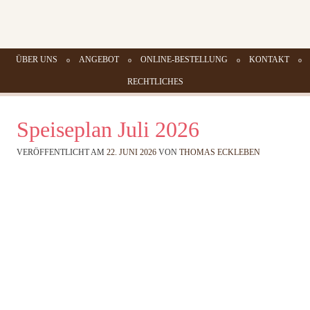
Grünschnabel
Damit aus munteren Kindern gesunde Erwachsene werden
ZUM INHALT SPRINGEN
ÜBER UNS
ANGEBOT
ONLINE-BESTELLUNG
KONTAKT
Menü
Vollwertcatering
RECHTLICHES
Speiseplan Juli 2026
VERÖFFENTLICHT AM
22. JUNI 2026
VON
THOMAS ECKLEBEN