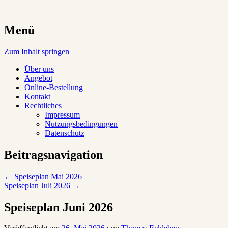
Damit aus munteren Kindern gesunde
Menü
Grünschnabel Vollwertcatering
Erwachsene werden
Zum Inhalt springen
Über uns
Angebot
Online-Bestellung
Kontakt
Rechtliches
Impressum
Nutzungsbedingungen
Datenschutz
Beitragsnavigation
←
Speiseplan Mai 2026
Speiseplan Juli 2026
→
Speiseplan Juni 2026